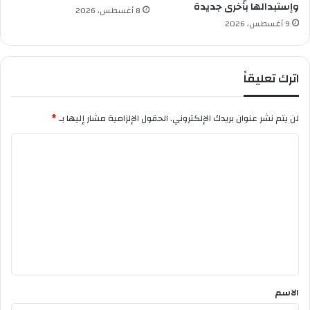
أ
وإستبدالها بأخرى جديدة
ى
8 أغسطس، 2026
س
ك
9 أغسطس، 2026
ا
ن
ل
ي
ج
س
اترك تعليقاً
م
ت
ه
ي
و
ن
لن يتم نشر عنوان بريدك الإلكتروني.
الحقول الإلزامية مشار إليها بـ
*
ر
ب
ي
ط
ا
ة
ن
ل
ط
ا
ت
و
ع
ا
ل
ل
إ
ي
س
ق
ك
ن
*
الاسم
د