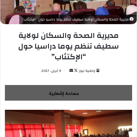
مديرية الصحة والسكان لولاية سطيف تنظم يوما دراسيا حول "الإكتئاب"
مديرية الصحة والسكان لولاية
سطيف تنظم يوما دراسيا حول
“الإكتئاب”
وطنية نيوز
ت
أ
9 أبريل، 2017
ا
ر
ب
س
ع
ل
ع
ب
ل
ر
ى
ي
X
د
ا
إ