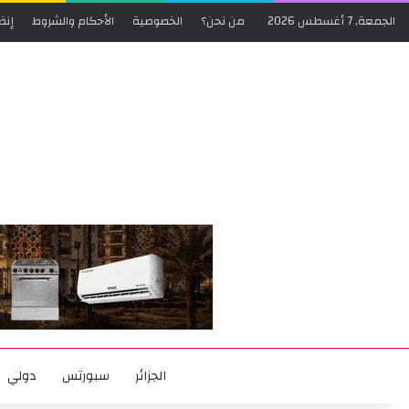
الجمعة, 7 أغسطس 2026
من نحن؟
الخصوصية
الأحكام والشروط
إنض
الجزائر
سبورتس
دولي