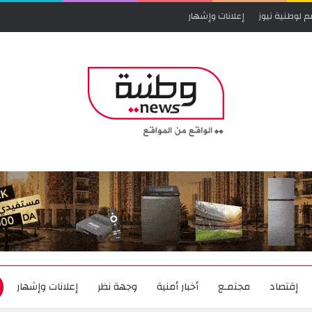
م لوطنية نيوز
إعلانات وإشهار
إقتصاد
مجتمـع
أخبار أمنية
وجهة نظر
إعلانات وإشهار