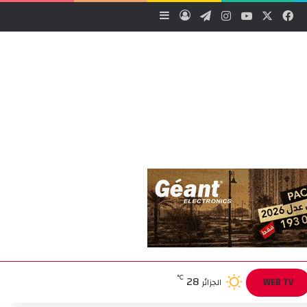
‫X
فيسبوك
‫YouTube
انستقرام
تيلقرام
تسجيل الدخول
إضافة عمود جانبي
28
℃
WEB TV
الجزائر