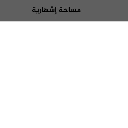
س
ل
ب
ر
ي
د
ا
إ
ل
ك
ت
ر
و
ن
ي
ا