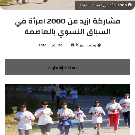
2000 امرأة في السباق النسوي
مشاركة ازيد من 2000 امرأة في
السباق النسوي بالعاصمة
وطنية نيوز
ت
أ
20 أكتوبر، 2016
ا
ر
ب
س
ع
ل
ع
ب
ل
ر
ى
ي
X
د
ا
إ
ل
ك
ت