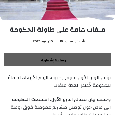
ملفات هامة على طاولة الحكومة
صفية مختاري
أ
10 يونيو، 2026
ر
س
ل
ب
ر
ترأس الوزير الأول، سيفي غريب، اليوم الأربعاء، اجتماعًا
ي
للحكومة خُصص لعدة ملفات.
د
ا
إ
وحسب بيان مصالح الوزير الأول، استمعت الحكومة
ل
إلى عرض حول توطين مشاريع عمومية فوق أوعية
ك
عقارية ذات طابع فلاحي أو غابي.
ت