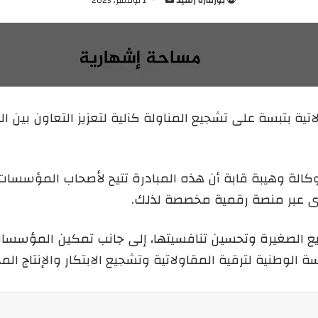
ر
س
ل
ب
ر
ي
اتية بتبسة على تشجيع المناولة كآلية لتعزيز التعاون ب
د
ا
إ
ل
الة وهيبة قابة أن هذه المبادرة تتيح لأصحاب المؤسسات
ك
 عبر منصة رقمية مخصصة لذلك.
ت
ر
يع الصغيرة وتحسين تنافسيتها، إلى جانب تمكين المؤسس
و
ن
لوطنية لترقية المقاولاتية وتشجيع الابتكار والإنتاج الم
ي
ا