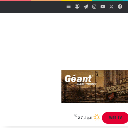
‫X
فيسبوك
‫YouTube
انستقرام
تيلقرام
تسجيل الدخول
إضافة عمود جانبي
27
℃
WEB TV
الجزائر