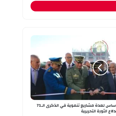
تبسة: تدشين ووضع حجر الأساس لعدة مشاريع تنموية في الذكرى الـ71
دلاع الثورة التحريرية