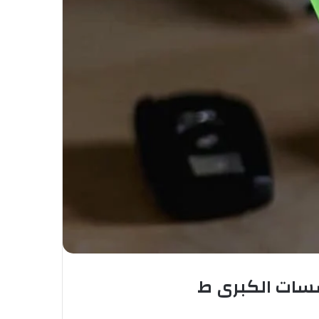
سسات الكبرى ط