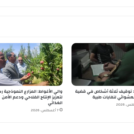
ج
ر
ا
ل
أ
س
ا
س
ل
ع
د
ة
م
ش
توقيف ثلاثة أشخاص في قضية
والي الأغواط: المزارع النموذجية رك
ا
لعشوائي لنفايات طبية
لتعزيز الإنتاج الفلاحي ودعم الأمن
ر
الغذائي
ي
7 أغسطس، 2026
ع
ت
ن
م