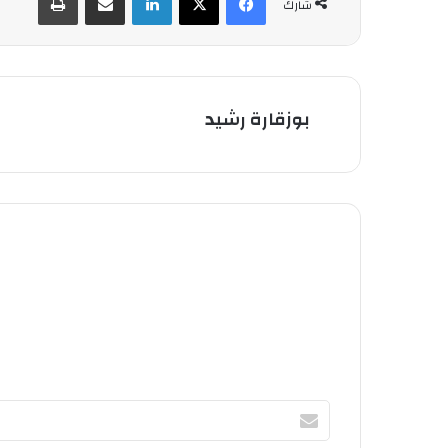
شارك
بوزقارة رشيد
أ
ك