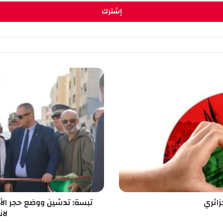
ت
ب
س
ة
:
ت
د
ش
ي
ن
و
و
ض
زائري
ع
لان
ح