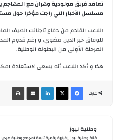
تعاقد فريق مولودية وهران مع المهاجم 
مسلسل الأخبار التي راجت مؤخرا حول مست
اللاعب القادم من دفاع تاجنانت الصيف ال
للوفاق خير الدين مضوي، و رغم قدوم المدر
المرحلة الأولى من البطولة الوطنية.
هذا و أكد اللاعب أنه يسعى لاستعادة امكان
فيسبوك
‫X
لينكدإن
شارك عبر الإيميل
طباعة
شارك
وطنية نيوز
قناة وطنية نيوز، إخبارية رقمية تابعة لمجمع وطنية ميديا ال