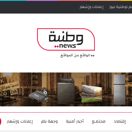
م لوطنية نيوز
إعلانات وإشهار
إقتصاد
مجتمـع
أخبار أمنية
وجهة نظر
إعلانات وإشهار