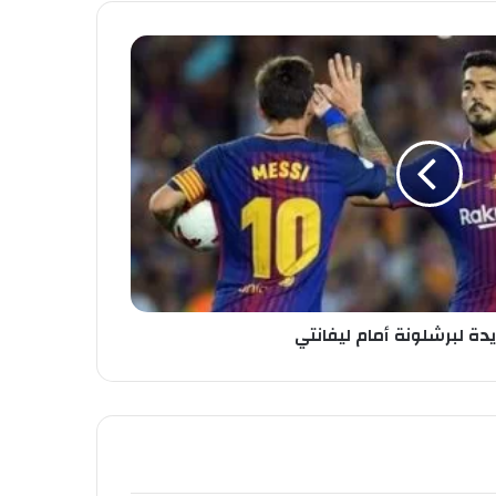
يدة لبرشلونة أمام ليفانتي