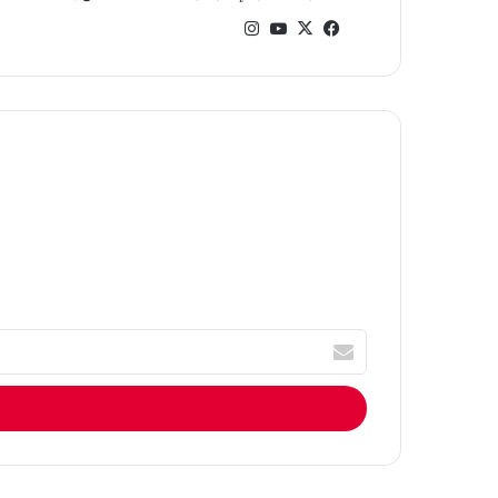
في
‫X
‫You
انس
سب
Tub
تقر
وك
e
ام
أ
ك
ت
ب
ا
ل
إ