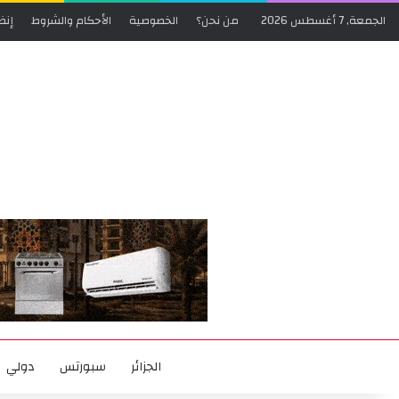
الجمعة, 7 أغسطس 2026
من نحن؟
الخصوصية
الأحكام والشروط
إنض
الجزائر
سبورتس
دولي