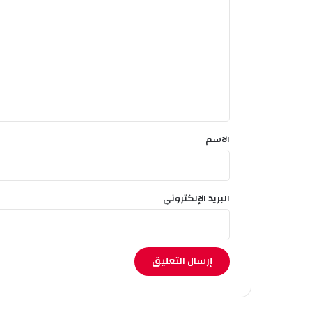
ل
ت
ع
ل
ي
ق
*
الاسم
البريد الإلكتروني