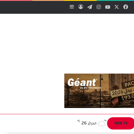
‫X
فيسبوك
‫YouTube
انستقرام
تيلقرام
تسجيل الدخول
إضافة عمود جانبي
26
℃
WEB TV
الجزائر