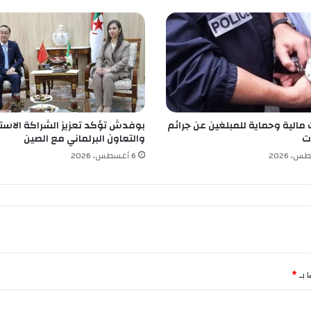
م
ا
م
ل
ي
ف
ا
ن
 مالية وحماية للمبلغين عن جرائم
بوفدش تؤكد تعزيز الشراكة الاستر
ت
ت
والتعاون البرلماني مع الصين
ي
6 أغسطس، 2026
 بـ
*