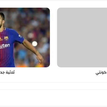
ث
ل
ا
ث
ي
ة
ج
د
ي
د
ة
ل
ب
 كونتي
ثلاثية جد
ر
ش
ل
و
ن
ة
أ