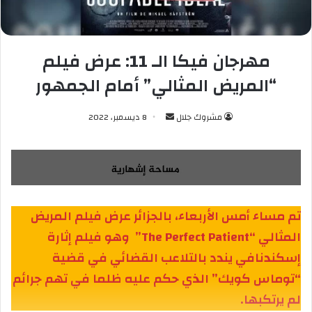
مهرجان فيكا الـ 11: عرض فيلم
“المريض المثالي” أمام الجمهور
أرسل
مشروك جلال
8 ديسمبر، 2022
بريدا
إلكترونيا
تم مساء أمس الأربعاء، بالجزائر عرض فيلم المريض
المثالي
“The Perfect Patient”
وهو فيلم إثارة
إسكندنافي يندد بالتلاعب القضائي في قضية
“توماس كويك” الذي حكم عليه ظلما في تهم جرائم
لم يرتكبها
.