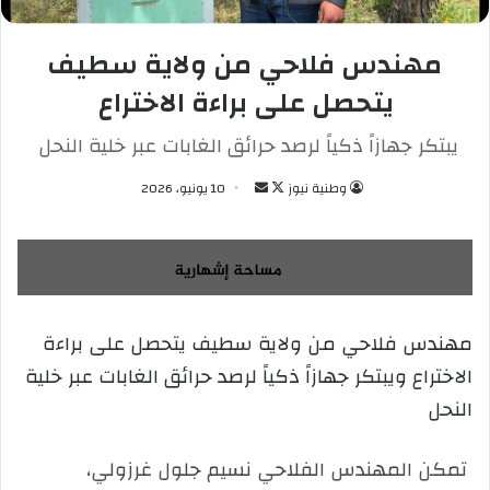
مهندس فلاحي من ولاية سطيف
يتحصل على براءة الاختراع
يبتكر جهازاً ذكياً لرصد حرائق الغابات عبر خلية النحل
وطنية نيوز
ت
أ
10 يونيو، 2026
ا
ر
ب
س
ع
ل
ع
ب
ل
ر
مهندس فلاحي من ولاية سطيف يتحصل على براءة
ى
ي
الاختراع ويبتكر جهازاً ذكياً لرصد حرائق الغابات عبر خلية
X
د
ا
النحل
إ
ل
تمكن المهندس الفلاحي نسيم جلول غرزولي،
ك