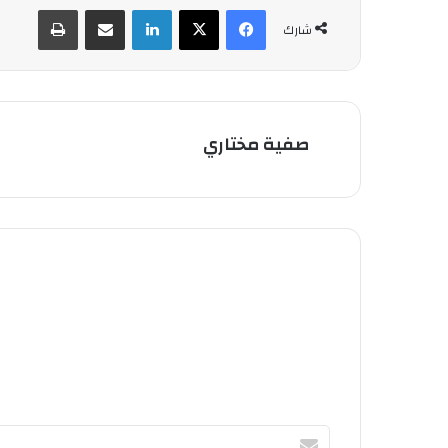
فيسبوك
‫X
لينكدإن
شارك عبر الإيميل
طباعة
شارك
صفية مختاري
أ