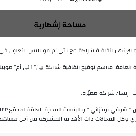
ر
س
ل
ب
ر
ي
الإشهار اتقافية شراكة مع آ تي آم موبيليس للتعاون في 
د
ا
إ
يلية 2022 ، بمقر المديرية العامة، مراسم توقيع اتفاقية شراكة بين” آ ت
ل
ك
ت
ى إنشاء شراكة مميّزة،
ر
و
ن
ي
جاري وكل المجالات ذات الأهداف المشتركة من أجل مساهمة
ا