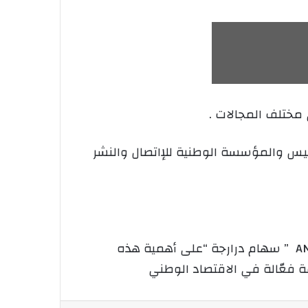
مختلف المجالات .
ي أم” موبيليس والمؤسسة الوطنية للإاتصال والنشر
و أكد كل من الرئيس المدير العام لموبيليس ” شوقي بوخزاني ” و الرئيسة المديرة العامّة لمجمّع ANEP ” سهام درارجة “على أهمية هذه
 فعّالة في الاقتصاد الوطني