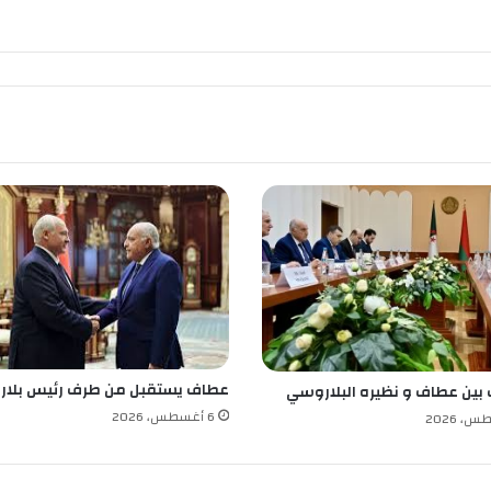
ن
ا
ل
ح
ض
ر
ي
ا
ل
ث
ا
ل
ث
ي
و
ق
ف
عطاف يستقبل من طرف رئيس بلار
 بين عطاف و نظيره البلاروسي
ش
6 أغسطس، 2026
خ
ص
م