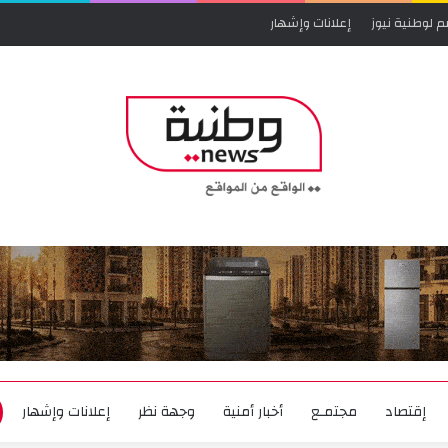
م لوطنية نيوز
إعلانات وإشهار
إقتصاد
مجتمـع
أخبار أمنية
وجهة نظر
إعلانات وإشهار