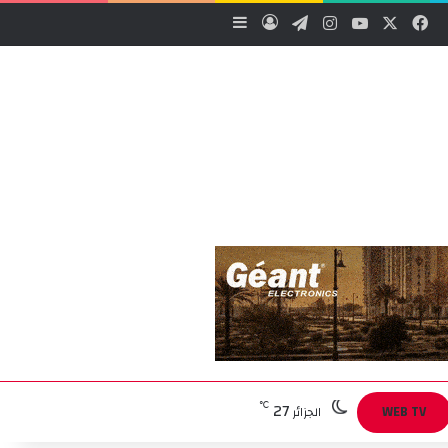
‫X
فيسبوك
‫YouTube
انستقرام
تيلقرام
تسجيل الدخول
إضافة عمود جانبي
27
℃
WEB TV
الجزائر