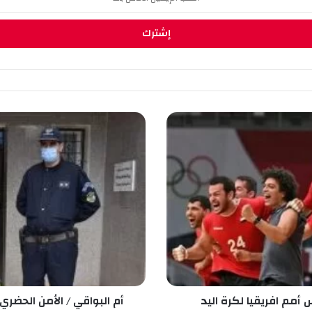
أ
م
ا
ل
ب
و
ا
ق
ي
/
ا
ل
أ
أمم افريقيا لكرة اليد
أم البواقي / الأمن الحض
م