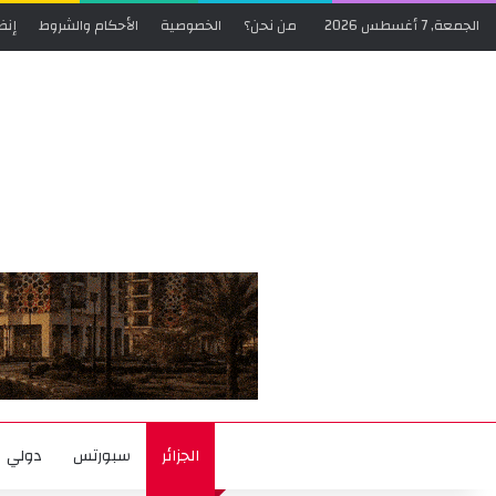
الجمعة, 7 أغسطس 2026
من نحن؟
الخصوصية
الأحكام والشروط
إنض
الجزائر
سبورتس
دولي