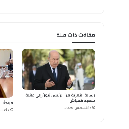
ف
و
ز
ب
ا
مقالات ذات صلة
ل
ل
ق
ب
ا
ل
ث
ا
م
ن
رسالة التعزية من الرئيس تبون إلى عائلة
ل
سعيد كعباش
ك
مباحثات
أ
7 أغسطس، 2026
7 أغسطس، 2026
س
أ
م