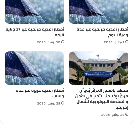
غ
ا
ر
ل
ب
د
ي
ر
ة
س
أمطار رعدية مرتقبة عبر عدة
أمطار رعدية مرتقبة عبر 37 ولاية
"
ولاية اليوم
اليوم
،
1 يوليو، 2026
30 يونيو، 2026
ت
ح
ت
ع
ن
و
ا
ن
معهد باستور الجزائر يُعيَّن
أمطار رعدية غزيرة عبر عدة
"
مركزًا إقليميًا للتميز في الأمن
ولايات
ا
والسلامة البيولوجية لشمال
29 يونيو، 2026
ل
إفريقيا
ص
29 يونيو، 2026
ح
ر
ا