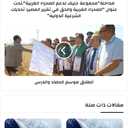
ب
مداخلة"مجموعة جنيف لدعم الصحراء الغربية"،تحت
م
ك
و
عنوان "الصحراء الغربية والحق في تقرير المصير: تحديات
ع
الشرعية الدولية"
ة
ج
ا
ن
ن
ي
ط
ف
ل
ل
ا
د
ق
ع
م
م
و
ا
س
ل
انطلاق موسم الحصاد والدرس
م
ص
ا
ح
ل
ر
ح
مقالات ذات صلة
ا
ص
ء
ا
ا
د
ل
و