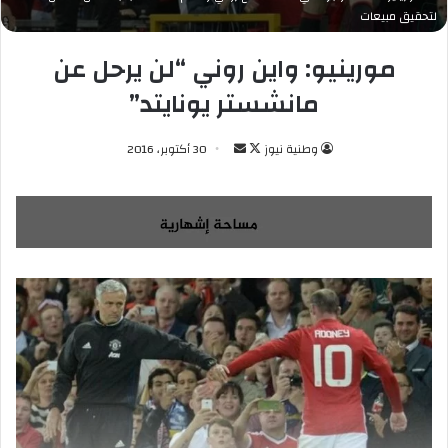
لتحقيق مبيعات
مورينيو: واين روني “لن يرحل عن
مانشستر يونايتد”
وطنية نيوز
ت
أ
30 أكتوبر، 2016
ا
ر
ب
س
ع
ل
ع
ب
ل
ر
ى
ي
X
د
ا
إ
ل
ك
ت