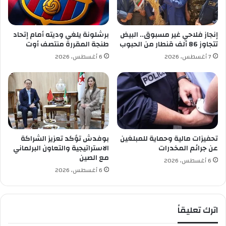
ووجه حديثه للصحفيين”تكتبون أكاذيب، حتى عندما
ب
ل
قلت إن هناك كارثة لأنني في كل مرة أغادر الفندق
ي
ى
ا
د
أجد من يطاردني، تحرفون الحديث وتكتبون إن حياتي
إنجاز فلاحي غير مسبوق.. البيض
برشلونة يلغي وديته أمام إتحاد
ن
و
تتجاوز 86 ألف قنطار من الحبوب
طنجة المقررة منتصف أوت
كارثة، يمكنكم بالفعل كتابة ما تريدون لكن في
ا
ل
7 أغسطس، 2026
6 أغسطس، 2026
ت
ة
أوقات كثيرة لا يكون هذا صحيحيا”.
م
ق
ع
ط
ف
ر
ي
س
ب
و
تحفيزات مالية وحماية للمبلغين
بوفدش تؤكد تعزيز الشراكة
ك
عن جرائم المخدرات
الاستراتيجية والتعاون البرلماني
مع الصين
6 أغسطس، 2026
6 أغسطس، 2026
اترك تعليقاً