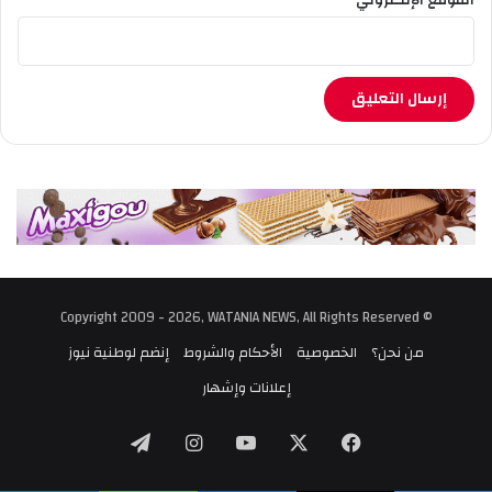
© Copyright 2009 - 2026, WATANIA NEWS, All Rights Reserved
من نحن؟
الخصوصية
الأحكام والشروط
إنضم لوطنية نيوز
إعلانات وإشهار
‫X
فيسبوك
‫YouTube
انستقرام
تيلقرام