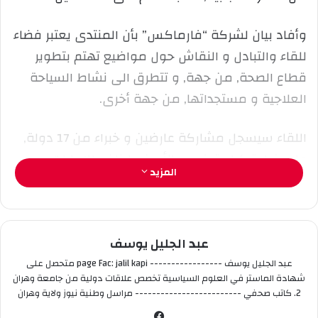
إ
ل
وأفاد بيان لشركة “فارماكس” بأن المنتدى يعتبر فضاء
ك
للقاء والتبادل و النقاش حول مواضيع تهتم بتطوير
ت
ر
قطاع الصحة, من جهة, و تتطرق الى نشاط السياحة
و
العلاجية و مستجداتها, من جهة أخرى.
ن
ي
اللقاء سيسجل مشاركة عارضين و خبراء من 17 دولة,
ا
على غرار تركيا وتونس والأردن ولبنان والإمارات
المزيد
العربية المتحدة وألمانيا وإسبانيا وأوكرانيا والولايات
المتحدة الأمريكية وكندا والهند وبوركينا فاسو ومصر
حسب ما أضافه ذات المصدر.
عبد الجليل يوسف
و سيشهد تنظيم مؤتمر أكاديمي سيجمع جميع فئات
عبد الجليل يوسف ----------------- page Fac: jalil kapi متحصل على
شهادة الماستر في العلوم السياسية تخصص علاقات دولية من جامعة وهران
الباحثين في المجال الطبي منهم أساتذة ومحاضرون و
2. كاتب صحفي ------------------------- مراسل وطنية نيوز ولاية وهران
أطباء من جميع التخصصات, حسب البيان الذي أشار إلى
في