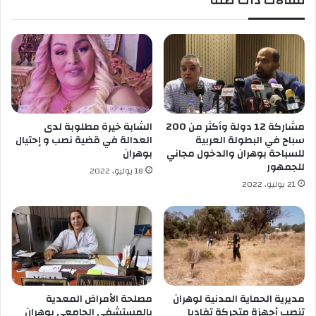
مقالات ذات صلة
ب
ل
ح
ر
ا
س
د
م
ث
ي
م
ل
ر
أ
و
و
ر
ل
مشاركة 12 دولة وأكثر من 200
الشابة خيرة مطلوبة لدى
م
ي
سباح في البطولة العربية
العدالة في قضية نصب و إحتيال
ر
م
للسباحة بوهران والدخول مجاني
بوهران
و
ب
للجمهور
18 يوليو، 2022
ع
ي
21 يوليو، 2022
ب
ا
و
د
ه
ط
ر
و
ا
ك
ن
ي
و
ل
مديرية الحماية المدنية لوهران
مصلحة الأمراض المعدية
تنصب أجهزة متحركة تفاديا
بالمستشفى الجامعي بوهران
م