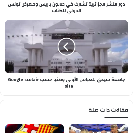
ب
دور النشر الجزائرية تشارك في صالون باريس ومعرض تونس
ل
ك
ج
الدولي للكتاب
ز
ا
ج
ئ
ا
ر
م
ي
ع
ة
ة
ت
س
ش
ي
ا
د
ر
ي
ك
جامعة سيدي بلعباس الأولى وطنيا حسب Google scolair
ب
ف
ل
sita
ي
ع
ص
ب
ا
ا
مقالات ذات صلة
ل
س
و
ا
ن
ل
ب
أ