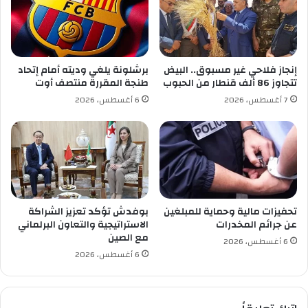
ا
و
ر
ل
ي
ى
س
و
و
ط
إنجاز فلاحي غير مسبوق.. البيض
برشلونة يلغي وديته أمام إتحاد
م
ن
تتجاوز 86 ألف قنطار من الحبوب
طنجة المقررة منتصف أوت
ع
ي
7 أغسطس، 2026
6 أغسطس، 2026
ر
ا
ض
ح
ت
س
و
ب
ن
G
س
o
ا
o
ل
g
تحفيزات مالية وحماية للمبلغين
بوفدش تؤكد تعزيز الشراكة
د
l
عن جرائم المخدرات
الاستراتيجية والتعاون البرلماني
و
e
مع الصين
6 أغسطس، 2026
ل
s
6 أغسطس، 2026
ي
c
ل
o
ل
l
ك