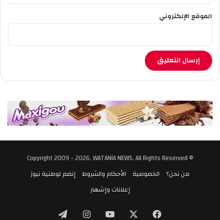
الموقع الإلكتروني
© Copyright 2009 - 2026, WATANIA NEWS, All Rights Reserved
من نحن؟
الخصوصية
الأحكام والشروط
إنضم لوطنية نيوز
إعلانات وإشهار
‫X
فيسبوك
‫YouTube
انستقرام
تيلقرام