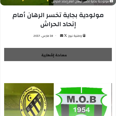
مولودية بجاية تخسر الرهان أمام إتحاد الحراش
مولودية بجاية تخسر الرهان أمام
إتحاد الحراش
وطنية نيوز
ت
أ
18 مارس، 2017
ا
ر
ب
س
ع
ل
ع
ب
ل
ر
ى
ي
X
د
ا
إ
ل
ك
ت