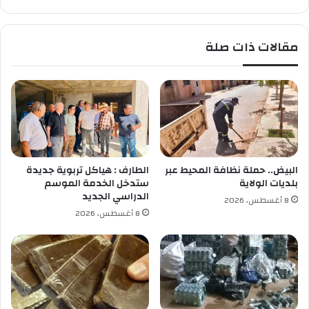
ا
ا
ا
ت
ل
ا
مقالات ذات صلة
أ
ل
م
أ
ي
س
ر
ا
ك
ت
ي
ذ
ة
ة
ب
ج
البيض.. حملة نظافة المحيط عبر
الطارف : هياكل تربوية جديدة
ا
بلديات الولاية
ستدخل الخدمة الموسم
م
الدراسي الجديد
8 أغسطس، 2026
ع
8 أغسطس، 2026
ة
ا
ل
م
س
ي
ل