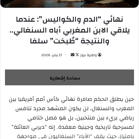
نهائي “الدم والكواليس”: عندما
يلاقي الابن المغربي أباه السنغالي..
والنتيجة “طُبخت” سلفا
وطنية نيوز
ت
أ
17 يناير، 2026
ا
ر
ب
س
ع
ل
ع
ب
ل
ر
​حين يطلق الحكم صافرة نهائي كأس أمم أفريقيا بين
ى
ي
المغرب والسنغال، لن يكون المشهد مجرد تنافس
X
د
ا
رياضي بريء بين منتخبين، بل هو فصل ختامي
إ
لمسرحية تاريخية وجينية معقدة. إنه “ديربي العائلة”
ل
بامتياز، حيث يقف “الآباء” السنغاليون في مواجهة
ك