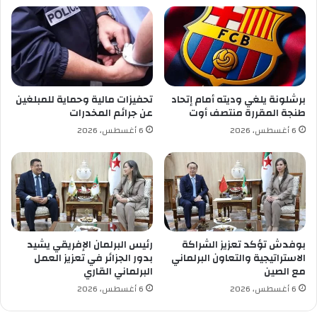
ب
ا
مغربية بقرار “فوقي” وبمباركة جينية، ليبقى السؤال
ا
ل
الوحيد: كيف سيتم إخراج هذا “التتويج المطبخ” ليظهر
ل
و
ط
ط
بمظهر الانتصار الرياضي النزيه؟
ا
ن
ق
ي
ة
ل
بواسطة
نبيل شخاب
برشلونة يلغي وديته أمام إتحاد
تحفيزات مالية وحماية للمبلغين
ا
ل
طنجة المقررة منتصف أوت
عن جرائم المخدرات
ل
ت
6 أغسطس، 2026
6 أغسطس، 2026
ش
ش
م
غ
س
ي
ي
ل
ة
و
ض
ا
م
ل
ن
ت
بوفدش تؤكد تعزيز الشراكة
رئيس البرلمان الإفريقي يشيد
ب
ك
الاستراتيجية والتعاون البرلماني
بدور الجزائر في تعزيز العمل
ر
و
مع الصين
البرلماني القاري
ن
ي
6 أغسطس، 2026
6 أغسطس، 2026
ا
ن
م
و