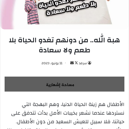
هبة الله.. من دونهم تغدو الحياة بلا
طعم ولا سعادة
سرمد
ت
أ
11 يونيو، 2023
ا
ر
ب
س
ع
ل
ع
ب
ل
ر
الأطفال هم زينة الحياة الدنيا، وهم البهجة التي
ى
ي
نستردها عندما نشعر بخيبات الأمل بدأت تتدفق على
X
د
ا
حياتنا، فلا سبيل للعيش السعيد من دون الأطفال.
إ