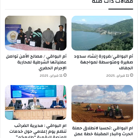
مقالات ذات صلة
ك
ا
ب
ء
ي
ر
ا
ف
ي
م
ج
أم البواقي/ضرورة إنشاء سدود
أم البواقي / مصالح الأمن تواصل
ا
صغيرة ومتوسطة لمواجهة
عملياتها الشرطية لمحاربة
ل
الجفاف
الإجرام الحضري
ا
11 فبراير، 2025
11 فبراير، 2025
ل
م
ش
ا
ر
ي
ع
ا
ام البواقي : مديرية الضرائب
ام البواقي :تحسبا لانطلاق حملة
ل
تنظم يوم إعلامي حول خدمات
الحرث والبذر المقبلة خطة عمل
م
المنصة الرقمية “طابعكم”