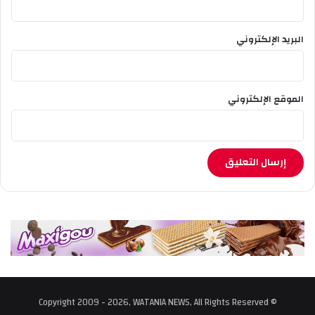
ا
ل
ت
البريد الإلكتروني
ط
و
ي
ر
الموقع الإلكتروني
ا
ل
ت
ك
ن
و
ل
و
ج
ي
© Copyright 2009 - 2026, WATANIA NEWS, All Rights Reserved