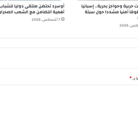
ا
حربية وحواجز بحرية.. إسبانيا
أوسرد تحتضن ملتقى دوليا للشباب
ل
قا أمنيا مشددا حول سبتة
أهمية التضامن مع الشعب الصحرا
ع
ا
7 أغسطس، 2026
ص
م
ة
 بـ
*