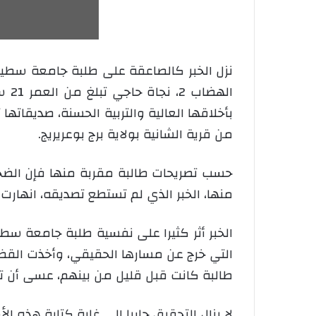
نزل الخبر كالصاعقة على طلبة جامعة سطيف إث
الهض
بأخلاقها العالية والتربية الحسنة، صديقات
من قرية الشانية بولاية برج بوعريريج.
حسب تصريحات طالبة مقربة منها فإن الضحية
منها، الخبر الذي لم تستطع تصديقه، انها
الخبر أثر كثيرا على نفسية طلبة جامعة س
التي خرج عن مسارها الحقيقي، وأخذت الق
طالبة كانت قبل قليل من بينهم، عسى أن تدع
لا يزال التحقيق جاريا إلى غاية كتابة هذه 