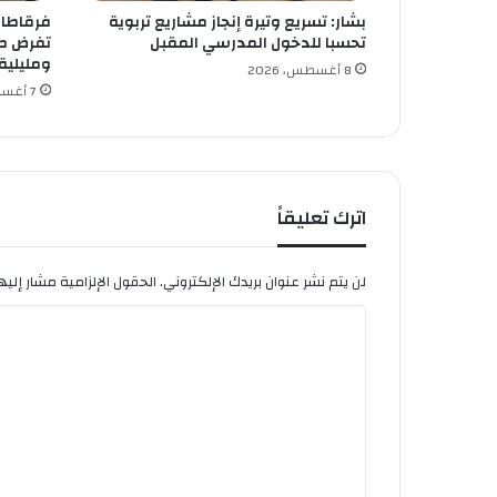
ة
بشار: تسريع وتيرة إنجاز مشاريع تربوية
فرقاطات 
د
تحسبا للدخول المدرسي المقبل
تفرض طو
ا
ومليلية
خ
8 أغسطس، 2026
7 أغسطس، 2026
ل
إ
ق
ا
م
ة
اترك تعليقاً
ج
ا
م
لن يتم نشر عنوان بريدك الإلكتروني.
الحقول الإلزامية مشار إليها
ع
ا
ي
ة
ل
ب
ت
س
ط
ع
ي
ل
ف
ي