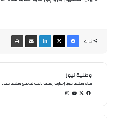
فيسبوك
‫X
لينكدإن
شارك عبر الإيميل
طباعة
شارك
وطنية نيوز
قناة وطنية نيوز، إخبارية رقمية تابعة لمجمع وطنية ميديا ال
في
‫X
‫You
انس
سب
Tub
تقر
وك
e
ام