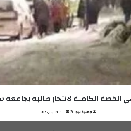
 القصة الكاملة لانتحار طالبة بجامعة
وطنية نيوز
ت
أ
18 يناير، 2017
ا
ر
ب
س