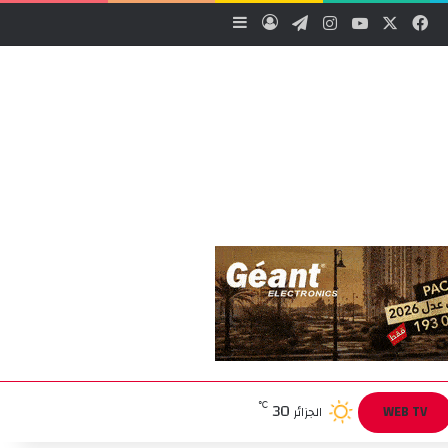
‫X
فيسبوك
‫YouTube
انستقرام
تيلقرام
تسجيل الدخول
إضافة عمود جانبي
30
℃
WEB TV
الجزائر