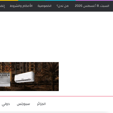
السبت, 8 أغسطس 2026
من نحن؟
الخصوصية
الأحكام والشروط
إنضم
الجزائر
سبورتس
دولي