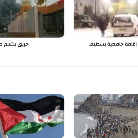
ت
ه
م
م
س
ت
و
ل إقامة جامعية بسطيف
حريق يلتهم م
د
ع
ا
ت
ب
ا
ن
ا
س
و
ن
ي
ك
ب