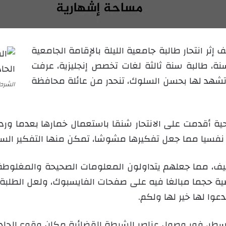
ع
ل
ع
ب
ل
ر
ى
ي
ر انتحار طالبة جامعية الليلة بالإقامة الجامعية
X
د
اب 2، نجاة حاجي تبلغ من العمر 21 سنة، طالبة سنة ثالثة لغات تخصص إنجليزية، عرفت
ا
إ
ها تشهد لها بحسن السلوك، تنحدر من عائلة محافظة
الشرطة
ل
ك
ت
 أقدمت على الانتحار شنقا باستعمال خمارها بعدما وردها
ر
و
رت نفسيا مما جعل تفكيرها مشوشا، تمكن منها التفكير ا
ن
ي
طيف، مما جعلهم يتداولون المعلومات الصحيحة والمغلوطة
ا
ضية حجما مبالغا فيه على صفحات الفايسبوك، ولعل الطلب
وا لها خير لها ولكم.
الأسطر، فور وصول عناصر الشرطة القضائية مكان وقوع الحادث