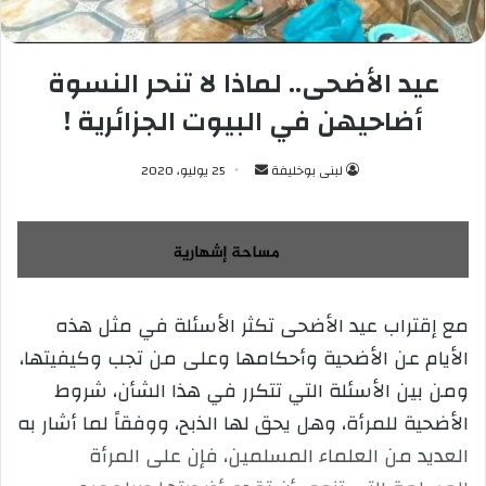
عيد الأضحى.. لماذا لا تنحر النسوة
أضاحيهن في البيوت الجزائرية !
لبنى بوخليفة
أ
25 يوليو، 2020
ر
س
ل
ب
ر
مع إقتراب عيد الأضحى تكثر الأسئلة في مثل هذه
ي
الأيام عن الأضحية وأحكامها وعلى من تجب وكيفيتها،
د
ا
ومن بين الأسئلة التي تتكرر في هذا الشأن، شروط
إ
الأضحية للمرأة، وهل يحق لها الذبح، ووفقاً لما أشار به
ل
العديد من العلماء المسلمين، فإن على المرأة
ك
ت