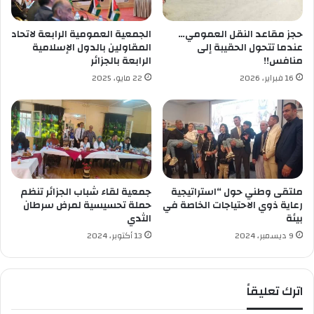
ق
ا
ة
ا
حجز مقاعد النقل العمومي…
الجمعية العمومية الرابعة لاتحاد
إ
ل
عندما تتحول الحقيبة إلى
المقاولين بالدول الإسلامية
ع
خ
منافس!!
الرابعة بالجزائر
ل
ي
16 فبراير، 2026
22 مايو، 2025
ا
ر
م
"
ي
ت
ة
و
ب
ا
ا
ص
ر
ل
ز
ه
ملتقى وطني حول “استراتيجية
جمعية لقاء شباب الجزائر تنظم
ة
ب
رعاية ذوي الاحتياجات الخاصة في
حملة تحسيسية لمرض سرطان
بيئة
الثدي
ا
ت
9 ديسمبر، 2024
13 أكتوبر، 2024
ه
ا
و
اترك تعليقاً
ت
و