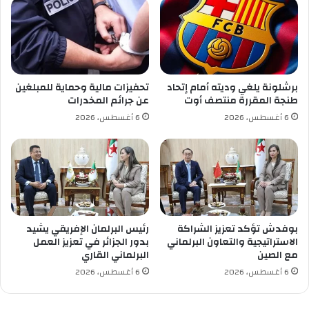
ت
م
ك
ح
و
ل
ف
ي
ي
ا
ت
ا
برشلونة يلغي وديته أمام إتحاد
تحفيزات مالية وحماية للمبلغين
ش
ل
طنجة المقررة منتصف أوت
عن جرائم المخدرات
ي
ي
6 أغسطس، 2026
6 أغسطس، 2026
ع
و
ل
م
ن
ع
ن
ق
ا
ئ
بوفدش تؤكد تعزيز الشراكة
رئيس البرلمان الإفريقي يشيد
م
الاستراتيجية والتعاون البرلماني
بدور الجزائر في تعزيز العمل
ة
مع الصين
البرلماني القاري
ا
6 أغسطس، 2026
6 أغسطس، 2026
ل
ل