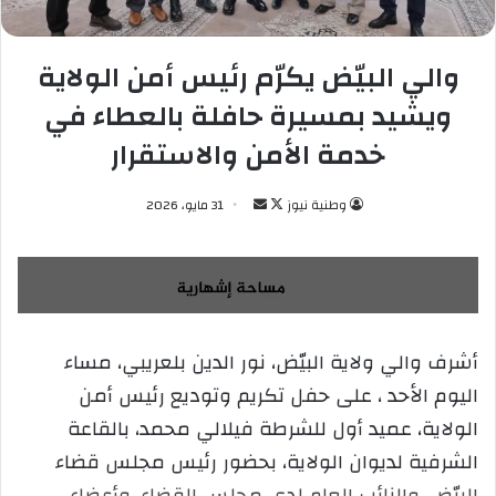
والي البيّض يكرّم رئيس أمن الولاية
ويشيد بمسيرة حافلة بالعطاء في
خدمة الأمن والاستقرار
وطنية نيوز
ت
أ
31 مايو، 2026
ا
ر
ب
س
ع
ل
ع
ب
ل
ر
أشرف والي ولاية البيّض، نور الدين بلعريبي، مساء
ى
ي
اليوم الأحد ، على حفل تكريم وتوديع رئيس أمن
X
د
ا
الولاية، عميد أول للشرطة فيلالي محمد، بالقاعة
إ
الشرفية لديوان الولاية، بحضور رئيس مجلس قضاء
ل
البيّض، والنائب العام لدى مجلس القضاء، وأعضاء