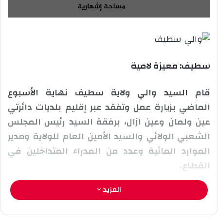
ع
ل
ع
ب
ل
ر
ى
ي
X
د
ا
سطيف: معيزة لامية
إ
ل
قام السيد والي ولاية سطيف نهاية الأسبوع
ك
الماضي بزيارة عمل وتفقد عبر إقليم بلديات دائرتي
ت
عين ولمان وعين ازال، برفقة السيد رئيس المجلس
ر
و
الشعبي الولائي والسيد الأمين العام للولاية ومدير
ن
الموارد المائية وعدد من المدراء المتداخلين في
ي
القطاع.
ا
المزيد
حيث كانت البداية بدائرة عين ازال من خلال الوقوف
على أشغال مشروع التدعيم بالمياه الصالحة للشرب