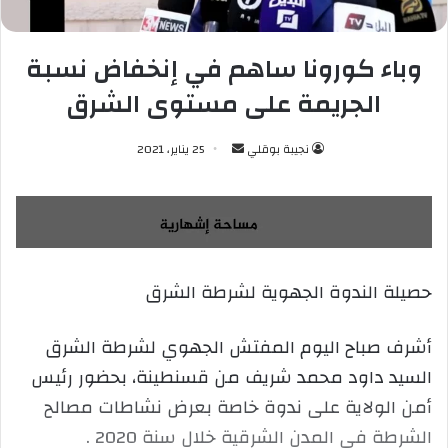
وباء كورونا ساهم في إنخفاض نسبة
الجريمة على مستوى الشرق
نجيبة بوقلي
أ
25 يناير، 2021
ر
س
ل
ب
ر
حصيلة الندوة الجهوية لشرطة الشرق
ي
د
ا
أشرف صباح اليوم المفتش الجهوي لشرطة الشرق
إ
السيد داود محمد شريف من قسنطينة، بحضور رئيس
ل
أمن الولاية على ندوة خاصة بعرض نشاطات مصالح
ك
الشرطة في المدن الشرقية خلال سنة 2020 .
ت