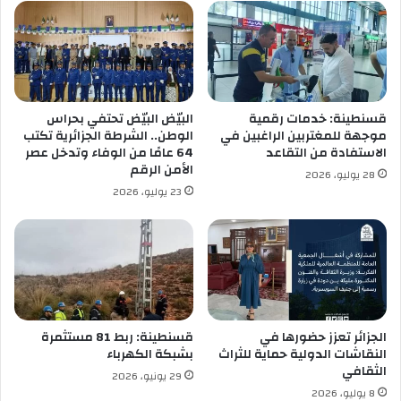
ل
و
ج
ن
ر
ا
ي
ل
م
أ
ة
م
قسنطينة: خدمات رقمية
البيّض البيّض تحتفي بحراس
ف
ن
موجهة للمغتربين الراغبين في
الوطن.. الشرطة الجزائرية تكتب
ي
ا
الاستفادة من التقاعد
64 عامًا من الوفاء وتدخل عصر
ا
ل
الأمن الرقم
28 يوليو، 2026
ل
ت
23 يوليو، 2026
م
د
د
خ
ن
ل
ا
ق
ل
ب
ش
ل
ر
ت
ق
أ
الجزائر تعزز حضورها في
قسنطينة: ربط 81 مستثمرة
ي
النقاشات الدولية حماية للثراث
بشبكة الكهرباء
ز
الثقافي
ة
م
29 يونيو، 2026
ا
8 يوليو، 2026