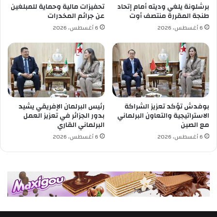
ا
ب
برشلونة يلغي وديته أمام إتحاد
تحفيزات مالية وحماية للمبلغين
خ
ع
طنجة المقررة منتصف أوت
عن جرائم المخدرات
ت
ة
6 أغسطس، 2026
6 أغسطس، 2026
ل
ا
ا
ل
ل
أ
ا
و
ت
ل
ب
ى
ا
ل
ل
ب
بوفدش تؤكد تعزيز الشراكة
رئيس البرلمان الإفريقي يشيد
ج
ط
الاستراتيجية والتعاون البرلماني
بدور الجزائر في تعزيز العمل
ز
و
مع الصين
البرلماني القاري
ا
ل
6 أغسطس، 2026
6 أغسطس، 2026
ئ
ة
ر
ا
ل
ج
ز
ا
ئ
ر