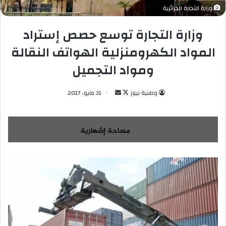
وزارة التجارة الجزائرية
وزارة التجارة توسع حصص إستراد
المواد الكهرومنزلية الهواتف النقالة
ومواد التجميل
وطنية نيوز
ت
أ
31 مايو، 2017
ا
ر
ب
س
ع
ل
ع
ب
ل
ر
ى
ي
X
د
ا
إ
ل
ك