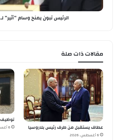
ي
م
ن
الرئيس تبون يمنح وسام “أثير” ل
ح
و
س
ا
م
مقالات ذات صلة
“
أ
ث
ي
ر
”
ل
ـ
”
ب
توظيف
ا
ن
عطاف يستقبل من طرف رئيس بلاروسيا
6 أغسطس، 2026
ك
6 أغسطس، 2026
ي