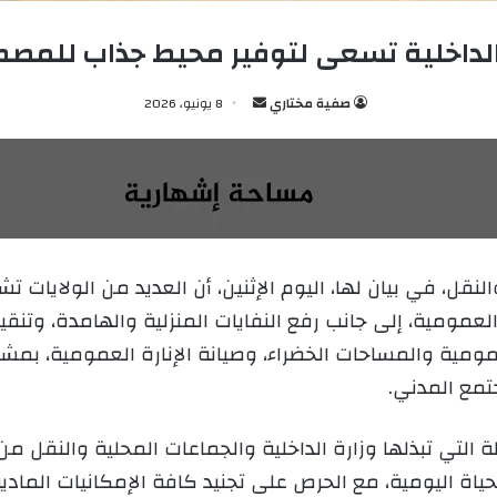
الداخلية تسعى لتوفير محيط جذاب للمص
صفية مختاري
أ
8 يونيو، 2026
ر
س
ل
ب
ر
ي
نقل، في بيان لها، اليوم الإثنين، أن العديد من الولايات 
د
مومية، إلى جانب رفع النفايات المنزلية والهامدة، وتنقية 
ا
إ
مومية والمساحات الخضراء، وصيانة الإنارة العمومية، بمش
ل
تمع المدني.
ك
ت
 التي تبذلها وزارة الداخلية والجماعات المحلية والنقل 
ر
و
اة اليومية، مع الحرص على تجنيد كافة الإمكانيات المادي