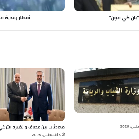
م
ع
ت
ـ”بان كي مون”
أمطار رعدية مع
ب
ر
ة
م
ر
ت
ق
ب
ة
ب
ع
د
ة
و
ل
ا
ي
محادثات بين عطاف و نظيره التركي
ا
5 أغسطس، 2026
ت