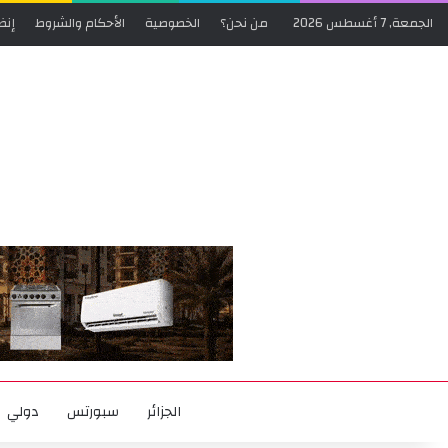
الجمعة, 7 أغسطس 2026
من نحن؟
الخصوصية
الأحكام والشروط
إنض
الجزائر
سبورتس
دولي