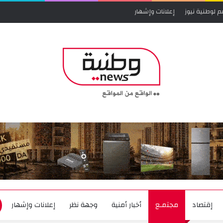
م لوطنية نيوز
إعلانات وإشهار
إقتصاد
مجتمـع
أخبار أمنية
وجهة نظر
إعلانات وإشهار