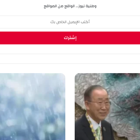
وطنية نيوز... الواقع من المواقع
أ
م
ط
ا
ر
ر
ع
د
ي
ة