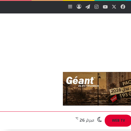
‫X
فيسبوك
‫YouTube
انستقرام
تيلقرام
تسجيل الدخول
إضافة عمود جانبي
26
℃
WEB TV
الجزائر