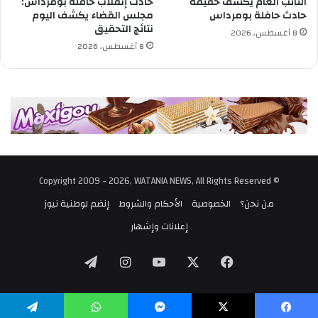
ي
النائب العام يكشف حقيقة
حادث إنقلاب حافلة بومرداس:
ة
حادث حافلة بومرداس
مجلس القضاء يكشف اليوم
نتائج التحقيق
و
8 أغسطس، 2026
ه
8 أغسطس، 2026
و
ي
ة
م
ش
ت
ر
ك
ة
© Copyright 2009 - 2026, WATANIA NEWS, All Rights Reserved
من نحن؟
الخصوصية
الأحكام والشروط
إنضم لوطنية نيوز
إعلانات وإشهار
‫X
فيسبوك
‫YouTube
انستقرام
تيلقرام