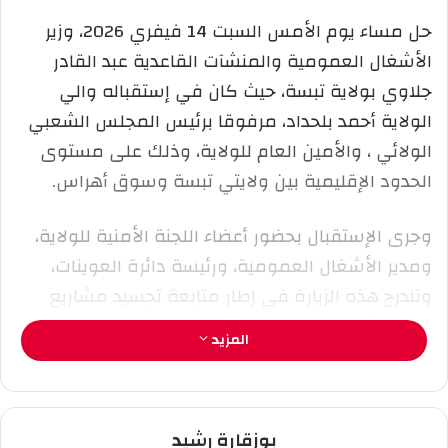
ر
حل مساء يوم الأمس السبت 14 فيفري 2026، وزير
ي
الأشغال العمومية والمنشآت القاعدية عبد القادر
د
ا
جلاوي بولاية تبسة، حيث كان في إستقباله والي
إ
الولاية أحمد بلحداد، مرفوقا برئيس المجلس الشعبي
ل
الولائي ، والأمين العام للولاية، وذلك على مستوى
ك
الحدود الإقليمية بين ولايتي تبسة وسوق أهراس.
ت
ر
و
وجرى الإستقبال بحضور أعضاء اللجنة الأمنية للولاية،
ن
ومدير الأشغال العمومية، ورئيسة دائرة العوينات،
ي
وتندرج هذه الزيارة في إطار متابعة تجسيد مشاريع
ا
قطاع الأشغال العمومية والمنشآت القاعدية عبر
المزيد
الإقليم، والوقوف ميدانيا على وتيرة إنجاز البرامج
المسطرة.
بوزقارة رشيد
كما تهدف الزيارة إلى معاينة مدى تقدم أشغال