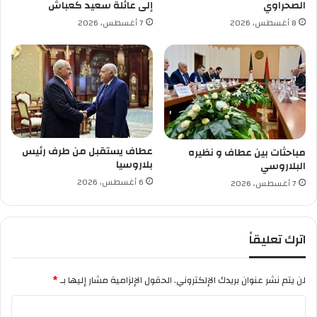
الصحراوي
إلى عائلة سعيد كعباش
ر
8 أغسطس، 2026
7 أغسطس، 2026
ي
ع
ث
ق
ا
ف
ي
ة
م
عطاف يستقبل من طرف رئيس
مباحثات بين عطاف و نظيره
ن
بلاروسيا
البلاروسي
م
6 أغسطس، 2026
7 أغسطس، 2026
ن
ح
م
اترك تعليقاً
ا
ل
ي
لن يتم نشر عنوان بريدك الإلكتروني.
الحقول الإلزامية مشار إليها بـ
*
ة
ا