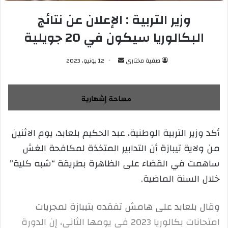
وزير التربية : الإعلان عن نتائج
البكالوريا سيكون في 20 جويلية
صفية مختاري
أ
12 يونيو، 2023
ر
س
ل
ب
ر
أكد وزير التربية الوطنية، عبد الحكيم بلعابد، يوم الاثنين
ي
من ولاية تيبازة أن التدابير المتخذة لمكافحة الغش
د
ا
ساهمت في القضاء على الظاهرة بطريقة “شبه كلية”
إ
خلال السنة الماضية.
ل
ك
وقال بلعابد على هامش تفقده بتيبازة لمجريات
ت
ر
امتحانات بكالوريا 2023 في يومها الثاني، إن الدورة