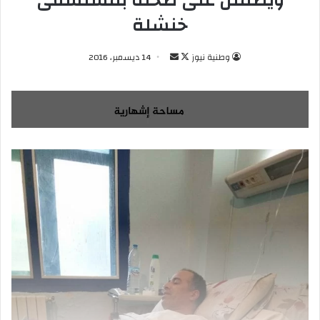
ويطمئن على صحته بمستشفى
خنشلة
وطنية نيوز
ت
أ
14 ديسمبر، 2016
ا
ر
ب
س
ع
ل
ع
ب
ل
ر
ى
ي
X
د
ا
إ
ل
ك
ت
ر
و
ن