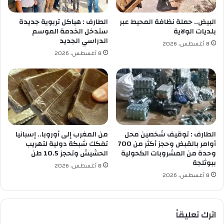
ؤ
ز
ك
ة
البيض.. حملة نظافة المحيط عبر
الطارف : هياكل تربوية جديدة
د
ا
بلديات الولاية
ستدخل الخدمة الموسم
ر
ل
الدراسي الجديد
8 أغسطس، 2026
ي
ك
8 أغسطس، 2026
ا
ب
د
ر
ت
ى
ه
ل
ف
م
ي
ه
د
ر
ع
ج
الطارف : توقيف شخصين محل
من المغرب إلى أوروبا.. إسبانيا
م
ا
أوامر بالقبض وحجز أكثر من 700
تفكك شبكة دولية لتهريب
ا
وحدة من المشروبات الكحولية
الحشيش وتحجز 10.5 طن
ن
ببوثلجة
ل
ا
8 أغسطس، 2026
م
ل
8 أغسطس، 2026
ن
ف
ت
ي
و
ل
اترك تعليقاً
ج
م