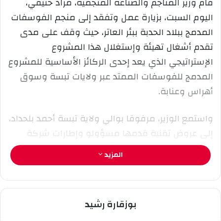
قام وزير المناجم والصناعة المنجمية، مراد حنيفي،
ي
اليوم السبت، بزيارة عمل وتفقد إلى منجم الفوسفات
د
ا
المدمج ببلاد الحدبة ببئر العاتر، حيث وقف على مدى
إ
تقدم أشغال تهيئة وإستغلال هذا المشروع
ل
الإستراتيجي الذي يعد إحدى الركائز الأساسية للمشروع
ك
المدمج للفوسفات الممتد عبر ولايات تبسة وسوق
ت
ر
أهراس وعنابة.
و
ن
واستمع الوزير، مرفوقا بوالي ولاية تبسة أحمد بلحداد،
ي
إلى عروض تقنية قدمها مسؤولو وإطارات شركة
ا
“صوميفوص” حول وتيرة الأشغال وبرنامج الإستغلال،
المزيد
مع التأكيد على تسريع الإنجاز لضمان دخول المنجم حيز
الخدمة في الآجال المحددة ورفع قدرات الإنتاج تدريجيا
لتلبية إحتياجات وحدات التحويل و إنتاج الأسمدة.
بوزقارة رشيد
وأكد حنيفي بالمناسبة على ضرورة مضاعفة الجهود