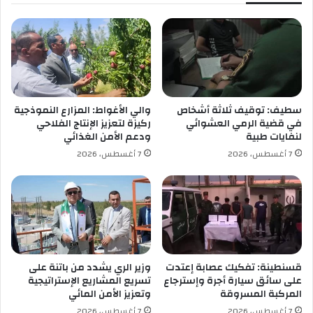
ي
ر
ا
ي
ت
ح
ذ
ر
ا
ل
سطيف: توقيف ثلاثة أشخاص
والي الأغواط: المزارع النموذجية
ب
في قضية الرمي العشوائي
ركيزة لتعزيز الإنتاج الفلاحي
ل
لنفايات طبية
ودعم الأمن الغذائي
ا
7 أغسطس، 2026
7 أغسطس، 2026
ط
و
ه
ا
ت
ا
ل
ر
قسنطينة: تفكيك عصابة إعتدت
وزير الري يشدد من باتنة على
ي
على سائق سيارة أجرة وإسترجاع
تسريع المشاريع الإستراتيجية
المركبة المسروقة
وتعزيز الأمن المائي
ا
ض
7 أغسطس، 2026
7 أغسطس، 2026