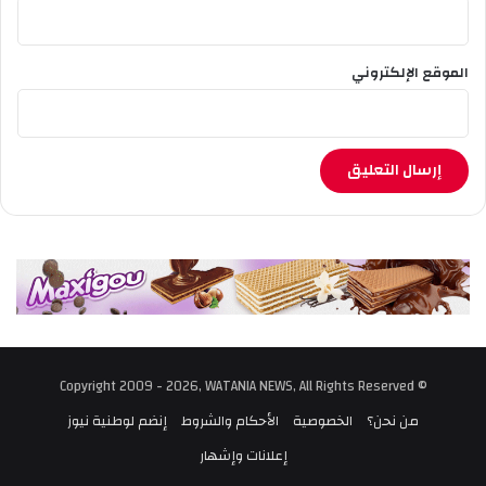
ي
ة
ا
الموقع الإلكتروني
ل
خ
د
م
ا
ت
و
ت
ط
ب
ي
ق
أ
س
© Copyright 2009 - 2026, WATANIA NEWS, All Rights Reserved
ع
ا
من نحن؟
الخصوصية
الأحكام والشروط
إنضم لوطنية نيوز
ر
إعلانات وإشهار
أ
ك