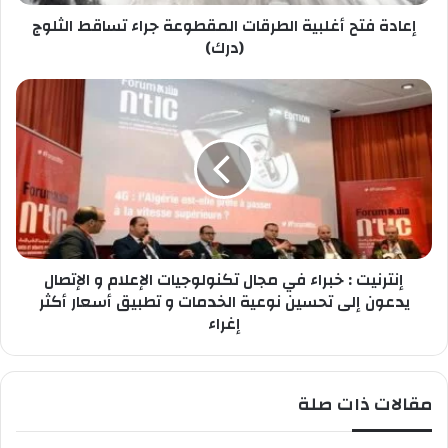
ص
أ
ب
إعادة فتح أغلبية الطرقات المقطوعة جراء تساقط الثلوج
غ
ك
ل
(درك)
ب
ي
إ
ة
ن
ا
ت
ل
ر
ط
ن
ر
ي
ق
ت
ا
:
ت
خ
ا
إنترنيت : خبراء في مجال تكنولوجيات الإعلام و الإتصال
ب
ل
ر
يدعون إلى تحسين نوعية الخدمات و تطبيق أسعار أكثر
م
ا
إغراء
ق
ء
ط
ف
و
ي
مقالات ذات صلة
ع
م
ة
ج
ج
ا