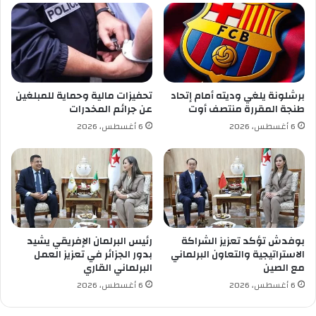
ر
ل
ا
ت
ء
ك
ت
ن
س
و
ا
ل
برشلونة يلغي وديته أمام إتحاد
تحفيزات مالية وحماية للمبلغين
ق
و
طنجة المقررة منتصف أوت
عن جرائم المخدرات
ط
ج
6 أغسطس، 2026
6 أغسطس، 2026
ا
ي
ل
ا
ث
ت
ل
ا
و
ل
ج
إ
(
ع
د
ل
بوفدش تؤكد تعزيز الشراكة
رئيس البرلمان الإفريقي يشيد
ر
ا
الاستراتيجية والتعاون البرلماني
بدور الجزائر في تعزيز العمل
ك
م
مع الصين
البرلماني القاري
)
و
6 أغسطس، 2026
6 أغسطس، 2026
ا
ل