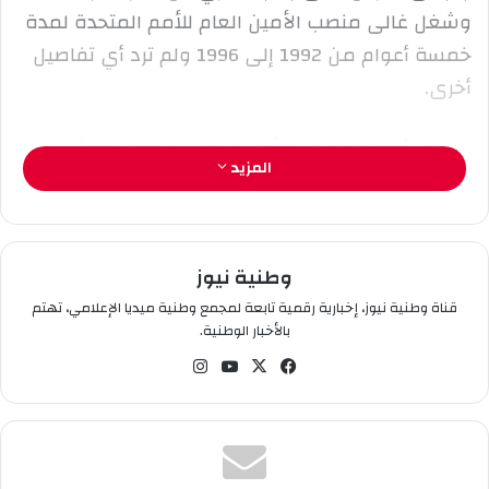
ر
وشغل غالى منصب الأمين العام للأمم المتحدة لمدة
و
خمسة أعوام من 1992 إلى 1996 ولم ترد أي تفاصيل
ن
أخرى.
ي
ا
ووقف أعضاء مجلس الأمن الدولي الخمسة عشر
المزيد
دقيقة حداد على روح غالى.
وطنية نيوز
قناة وطنية نيوز، إخبارية رقمية تابعة لمجمع وطنية ميديا الإعلامي، تهتم
بالأخبار الوطنية.
في
‫X
‫You
انس
سب
Tub
تقر
وك
e
ام