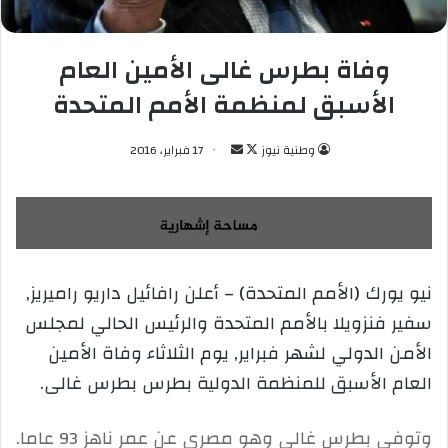
وفاة بطرس غالى الأمين العام
الأسبق لمنظمة الأمم المتحدة
وطنية نيوز
ت
أ
17 فبراير، 2016
ا
ر
ب
س
ع
ل
ع
ب
ل
ر
نيو يورك (الأمم المتحدة) – أعلن رافائيل داريو راميريز,
ى
ي
سفير فنزويلا بالأمم المتحدة والرئيس الحالي لمجلس
X
د
ا
الأمن الدولي لشهر فبراير, يوم الثلاثاء وفاة الأمين
إ
العام الأسبق للمنظمة الدولية بطرس بطرس غالى.
ل
ك
وتوفى بطرس غالى وهو مصري عن عمر ناهز 93 عاما.
ت