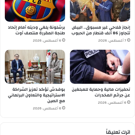
و
ا
ر
ل
ا
م
ل
ف
إنجاز فلاحي غير مسبوق.. البيض
برشلونة يلغي وديته أمام إتحاد
ت
ر
تتجاوز 86 ألف قنطار من الحبوب
طنجة المقررة منتصف أوت
ش
ق
7 أغسطس، 2026
6 أغسطس، 2026
ك
ع
ل
ا
ي
ت
ة
ق
ب
ل
أ
ي
تحفيزات مالية وحماية للمبلغين
بوفدش تؤكد تعزيز الشراكة
ا
عن جرائم المخدرات
الاستراتيجية والتعاون البرلماني
م
مع الصين
6 أغسطس، 2026
م
6 أغسطس، 2026
ن
ع
ي
اترك تعليقاً
د