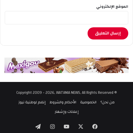
الموقع الإلكتروني
© Copyright 2009 - 2026, WATANIA NEWS, All Rights Reserved
من نحن؟
الخصوصية
الأحكام والشروط
إنضم لوطنية نيوز
إعلانات وإشهار
‫X
فيسبوك
‫YouTube
انستقرام
تيلقرام