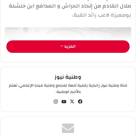
ر
ملال القادم من إتحاد الحراش و المدافع ابن خنشلة
و
بومعيزة لاعب رائد القبة.
ن
ي
ا
المزيد
وطنية نيوز
قناة وطنية نيوز، إخبارية رقمية تابعة لمجمع وطنية ميديا الإعلامي، تهتم
بالأخبار الوطنية.
في
‫X
‫You
انس
سب
Tub
تقر
وك
e
ام