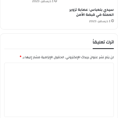
1 ديسمبر، 2023
ا
ل
سيدي بلعباس: عصابة تزوير
س
العملة في قبضة الأمن
ر
1 ديسمبر، 2023
ق
ة
ف
ي
اترك تعليقاً
ح
ا
ل
لن يتم نشر عنوان بريدك الإلكتروني.
الحقول الإلزامية مشار إليها بـ
*
ة
ا
ت
ل
ل
ب
ت
س
ب
ع
س
ل
ي
ي
د
ي
ق
ب