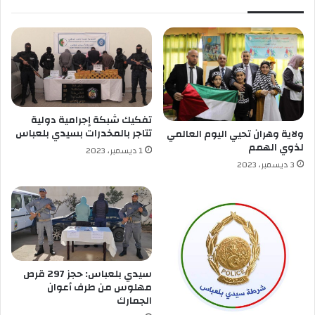
م
ة
ا
م
ن
ت
ك
و
ن
ة
م
تفكيك شبكة إجرامية دولية
ن
تتاجر بالمخدرات بسيدي بلعباس
ولاية وهران تحيي اليوم العالمي
0
لذوي الهمم
1 ديسمبر، 2023
3
3 ديسمبر، 2023
أ
ش
خ
ا
ص
ت
ق
سيدي بلعباس: حجز 297 قرص
و
مهلوس من طرف أعوان
م
الجمارك
ب