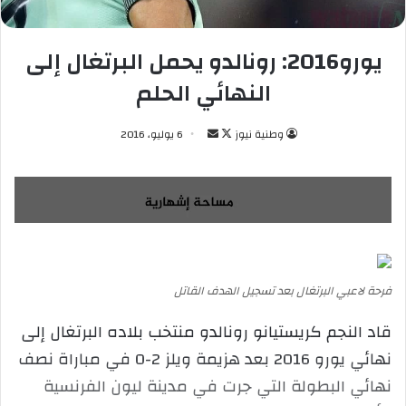
يورو2016: رونالدو يحمل البرتغال إلى
النهائي الحلم
وطنية نيوز
ت
أ
6 يوليو، 2016
ا
ر
ب
س
ع
ل
ع
ب
ل
ر
ى
ي
X
د
فرحة لاعبي البرتغال بعد تسجيل الهدف القاتل
ا
قاد النجم كريستيانو رونالدو منتخب بلاده البرتغال إلى
إ
ل
نهائي يورو 2016 بعد هزيمة ويلز 2-0 في مباراة نصف
ك
نهائي البطولة التي جرت في مدينة ليون الفرنسية
ت