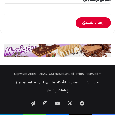
© Copyright 2009 - 2026, WATANIA NEWS, All Rights Reserved
من نحن؟
الخصوصية
الأحكام والشروط
إنضم لوطنية نيوز
إعلانات وإشهار
‫X
فيسبوك
‫YouTube
انستقرام
تيلقرام