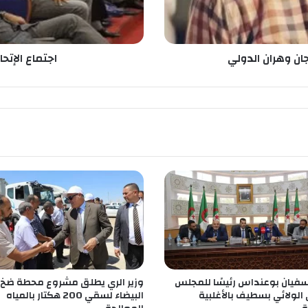
ت
ح
ا
د
جان وهران الدولي
اجتماع الإتحا
ي
ة
ا
ل
ج
ز
ا
ئ
ر
ي
ة
م
ع
ر
ؤ
سفيان بوعنداس رئيسًا للمجلس
وزير الري يطلق مشروع محطة ضخ 
س
الولائي بسطيف بالأغلبية
البيضاء لسقي 200 هكتار بالمياه
ا