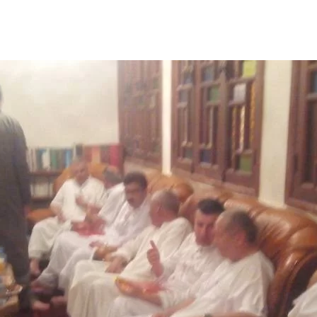
ى
ي
X
د
ا
إ
ل
ك
ت
ر
و
ن
ي
ا