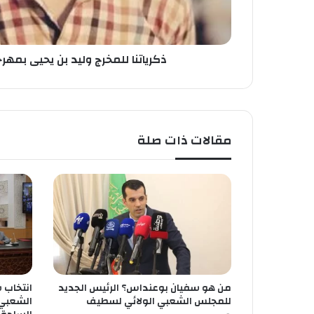
ل
م
خ
ر
ذكرياتنا للمخرج وليد بن يحيى بمهر
ج
و
ل
ي
د
مقالات ذات صلة
ب
ن
ي
ح
ي
ى
ب
م
ه
ر
من هو سفيان بوعنداس؟ الرئيس الجديد
انتخاب 
ج
للمجلس الشعبي الولائي لسطيف
الشعبي 
ا