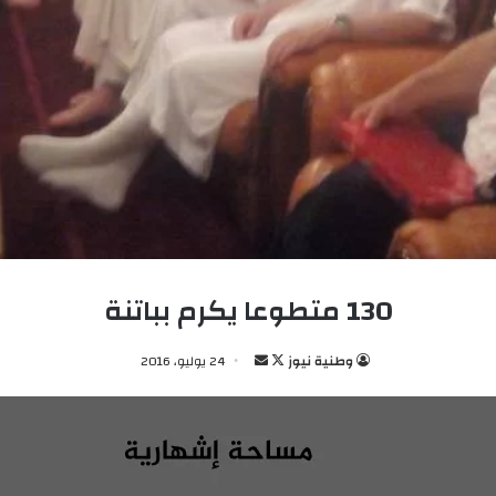
130 متطوعا يكرم بباتنة
وطنية نيوز
ت
أ
24 يوليو، 2016
ا
ر
ب
س
ع
ل
ع
ب
ل
ر