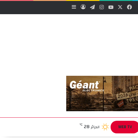
‫X
فيسبوك
‫YouTube
انستقرام
تيلقرام
تسجيل الدخول
إضافة عمود جانبي
28
℃
WEB TV
الجزائر