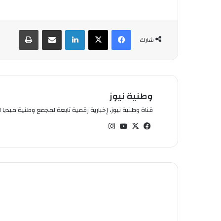
فيسبوك
‫X
لينكدإن
شارك عبر الإيميل
طباعة
شارك
وطنية نيوز
قناة وطنية نيوز، إخبارية رقمية تابعة لمجمع وطنية ميديا ال
في
‫X
‫You
انس
سب
Tub
تقر
وك
e
ام