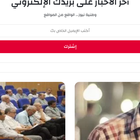
آخر الأخبار على بريدك الإلكتروني
وطنية نيوز... الواقع من المواقع
ا
ج
ت
م
ا
ع
ا
ل
إ