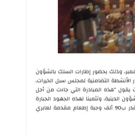
م مديرية الشؤون الدينية والأوقاف لولاية باتنة 130 متطوعا بالمدرسة القرآنية لمسجد 1نوفمبر، وذلك بحضور إطارات السلك بالشؤون
ار الأنشطة التضامنية لمجلس سبل الخيرات،
يث يقول “هذه المبادرة التي جاءت من أجل
ون الدينية، وتثمينا لهذه الجهود الجبارة
التي حققت نتائج باهرة أكثر من 10 ألاف قفة رمضان وزعت خلال هذا الشهر الفضيل، وكذلك ما يقدر ب90 ألف وجبة إطعام مقدمة لعابري