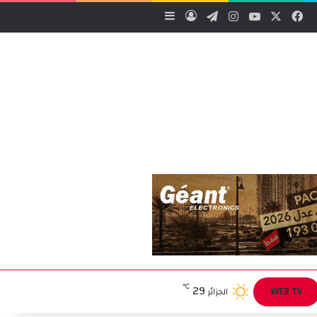
‫X
فيسبوك
‫YouTube
انستقرام
تيلقرام
تسجيل الدخول
إضافة عمود جانبي
29
℃
WEB TV
الجزائر