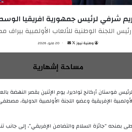
يم شرفي لرئيس جمهورية افريقيا الوس
ئيس اللجنة الوطنية للألعاب الأولمبية بيراف
وطنية نيوز
ت
أ
20 مايو، 2026
ا
ر
ب
س
ع
ل
ع
ب
ل
ر
ى
ي
يس فوستان أركانج تواديرا، يوم الإثنين بقصر النهضة بال
X
د
الأولمبية الإفريقية وعضو اللجنة الأولمبية الدولية، مصطفى
ا
إ
ل
ك
بمنحه “جائزة السلام والتضامن الإفريقي”، إلى جانب تنصيبه
ت