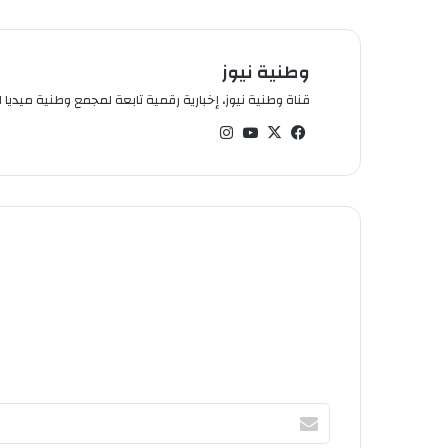
وطنية نيوز
قناة وطنية نيوز، إخبارية رقمية تابعة لمجمع وطنية ميديا ال
في
‫X
‫You
انس
سب
Tub
تقر
وك
e
ام
أ
ك