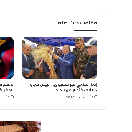
ي
ا
ل
مقالات ذات صلة
م
ن
ص
ة
م
ع
ن
ي
ب
ا
إنجاز فلاحي غير مسبوق.. البيض تتجاوز
برشلونة
س
86 ألف قنطار من الحبوب
المقررة
ت
ل
7 أغسطس، 2026
6 أغسطس، 2026
ا
م
أ
ض
ح