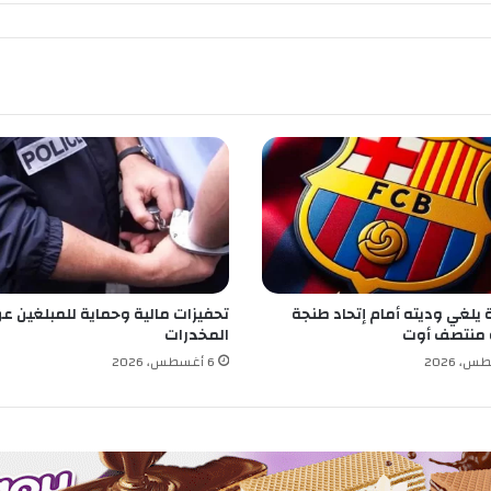
د
ع
ط
ا
ف
ي
ح
ل
ب
ا
ل
ق
ا
 يلغي وديته أمام إتحاد طنجة
تحفيزات مالية وحماية للمبلغين عن
ه
 منتصف أوت
المخدرات
ر
ة
6 أغسطس، 2026