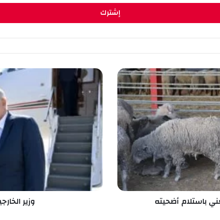
و
ز
ي
ر
ا
ل
خ
ا
ر
ج
ي
ة
أ
 باستلام أضحيته
وزير الخار
ح
م