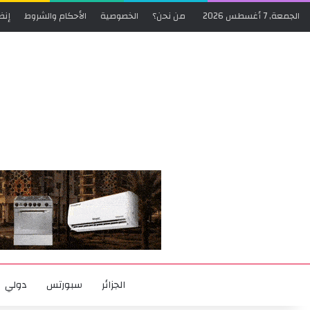
الجمعة, 7 أغسطس 2026
من نحن؟
الخصوصية
الأحكام والشروط
إنض
الجزائر
سبورتس
دولي