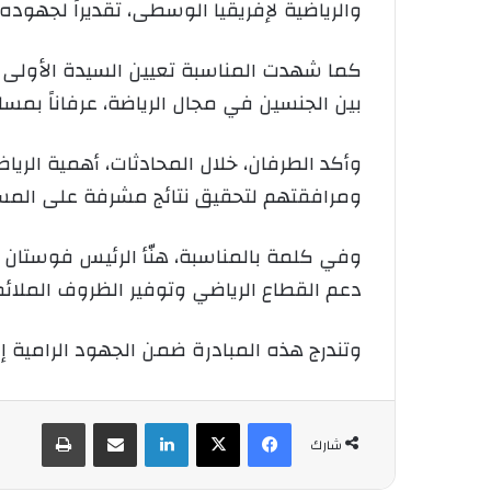
والرياضية لإفريقيا الوسطى، تقديراً لجهوده
كما شهدت المناسبة تعيين السيدة الأولى راعي
بين الجنسين في مجال الرياضة، عرفاناً بمساه
وأكد الطرفان، خلال المحادثات، أهمية الريا
ومرافقتهم لتحقيق نتائج مشرفة على المس
وفي كلمة بالمناسبة، هنّأ الرئيس فوستان أر
دعم القطاع الرياضي وتوفير الظروف الملائم
وتندرج هذه المبادرة ضمن الجهود الرامية إلى
فيسبوك
‫X
لينكدإن
شارك عبر الإيميل
طباعة
شارك