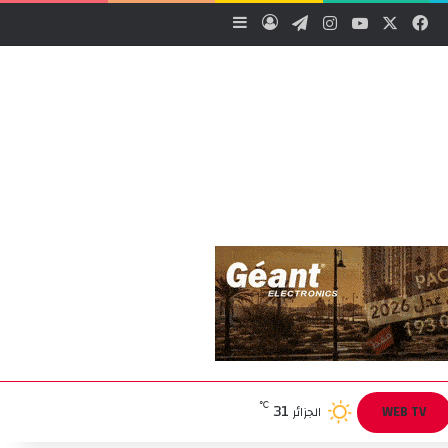
‫X
فيسبوك
‫YouTube
انستقرام
تيلقرام
تسجيل الدخول
إضافة عمود جانبي
31
℃
WEB TV
الجزائر