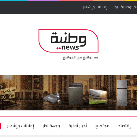
م لوطنية نيوز
إعلانات وإشهار
إقتصاد
مجتمـع
أخبار أمنية
وجهة نظر
إعلانات وإشهار