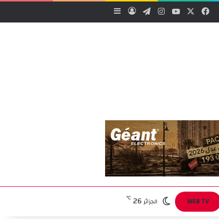
‫X
فيسبوك
‫YouTube
انستقرام
تيلقرام
تسجيل الدخول
إضافة عمود جانبي
26
℃
WEB TV
الجزائر