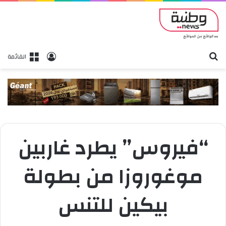
بحث
تسجيل الدخول
القائمة
“فيروس” يطرد غاربين
موغوروزا من بطولة
بيكين للتنس