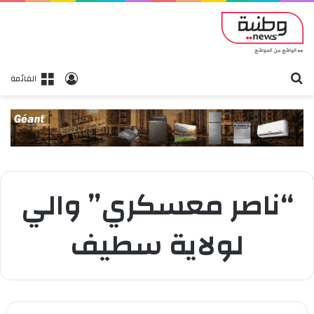
بحث
تسجيل الدخول
القائمة
“ناصر معسكري” والي
لولاية سطيف