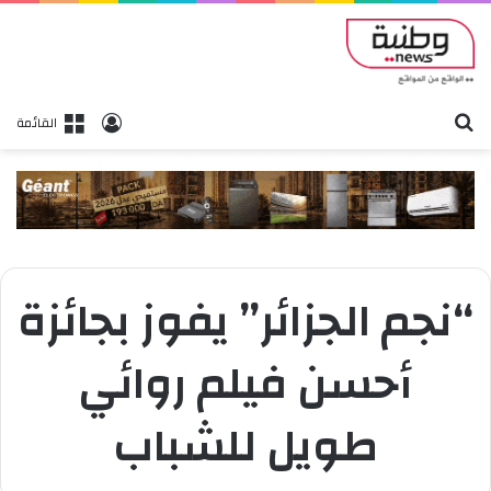
بحث
تسجيل الدخول
القائمة
“نجم الجزائر” يفوز بجائزة
أحسن فيلم روائي
طويل للشباب