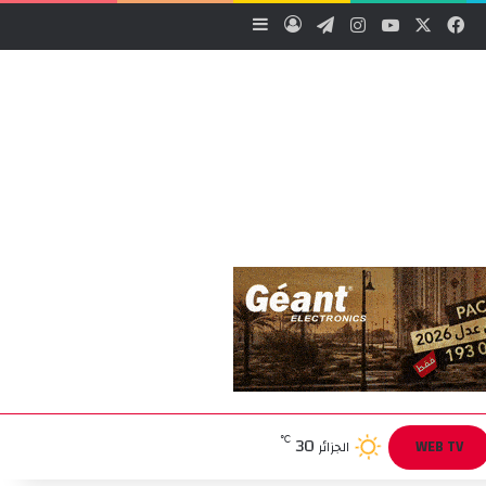
‫X
فيسبوك
‫YouTube
انستقرام
تيلقرام
تسجيل الدخول
إضافة عمود جانبي
30
℃
WEB TV
الجزائر