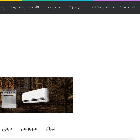
الجمعة, 7 أغسطس 2026
من نحن؟
الخصوصية
الأحكام والشروط
إنض
الجزائر
سبورتس
دولي