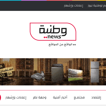
م لوطنية نيوز
إعلانات وإشهار
إقتصاد
مجتمـع
أخبار أمنية
وجهة نظر
إعلانات وإشهار