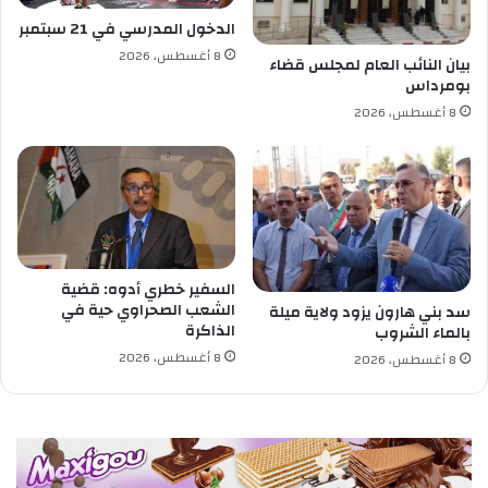
ت
الدخول المدرسي في 21 سبتمبر
ت
8 أغسطس، 2026
ب
بيان النائب العام لمجلس قضاء
بومرداس
س
ة
8 أغسطس، 2026
:
م
ق
ع
د
ل
ك
السفير خطري أدوه: قضية
ل
الشعب الصحراوي حية في
سد بني هارون يزود ولاية ميلة
ح
الذاكرة
بالماء الشروب
ز
8 أغسطس، 2026
ب
8 أغسطس، 2026
م
ن
ا
ل
أ