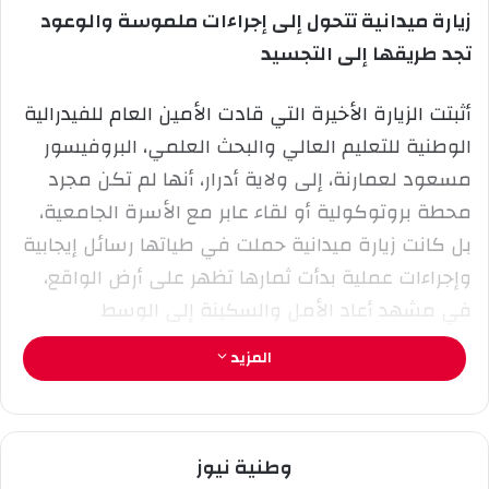
زيارة ميدانية تتحول إلى إجراءات ملموسة والوعود
ى
ي
تجد طريقها إلى التجسيد
X
د
ا
إ
أثبتت الزيارة الأخيرة التي قادت الأمين العام للفيدرالية
ل
الوطنية للتعليم العالي والبحث العلمي، البروفيسور
ك
مسعود لعمارنة، إلى ولاية أدرار، أنها لم تكن مجرد
ت
ر
محطة بروتوكولية أو لقاء عابر مع الأسرة الجامعية،
و
بل كانت زيارة ميدانية حملت في طياتها رسائل إيجابية
ن
وإجراءات عملية بدأت ثمارها تظهر على أرض الواقع،
ي
في مشهد أعاد الأمل والسكينة إلى الوسط
ا
الجامعي.
المزيد
فبعد الخرجة الميدانية التي قام بها رفقة ممثلي
الإدارة وأعضاء الفرع النقابي للأساتذة إلى الحي
وطنية نيوز
السكني المخصص للأساتذة بمنطقة تيليلان، حيث