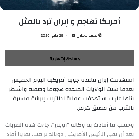
أمريكا تهاجم و إيران ترد بالمثل
صفية مختاري
أ
28 مايو، 2026
ر
س
ل
ب
ر
استهدفت إيران قاعدة جوية أمريكية اليوم الخميس،
ي
بعدما شنت الولايات المتحدة هجوما وصفته واشنطن
د
ا
بأنها غارات استهدفت عملية لطائرات إيرانية مسيرة
إ
بالقرب من مضيق هرمز.
ل
ك
وحسب ما أفادت به وكالة “رويترز”، جاءت هذه الضربات
ت
ر
بعد أن نفي الرئيس الأمريكي دونالد ترامب، تقريرا أفاد