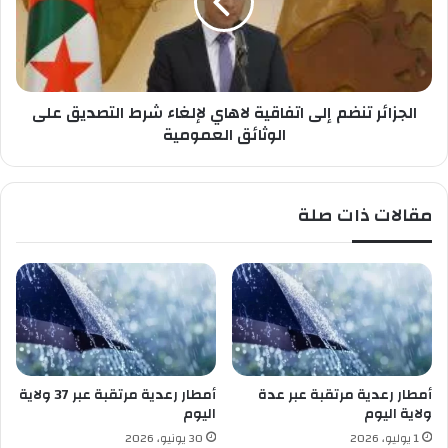
ا
ا
ت
ئ
ف
ر
ي
ت
ح
ن
ا
الجزائر تنضم إلى اتفاقية لاهاي لإلغاء شرط التصديق على
ض
د
م
الوثائق العمومية
ث
إ
س
ل
ي
ى
مقالات ذات صلة
ر
ا
ت
ف
ا
ق
ي
ة
ل
ا
أمطار رعدية مرتقبة عبر عدة
أمطار رعدية مرتقبة عبر 37 ولاية
ه
ولاية اليوم
اليوم
ا
1 يوليو، 2026
30 يونيو، 2026
ي