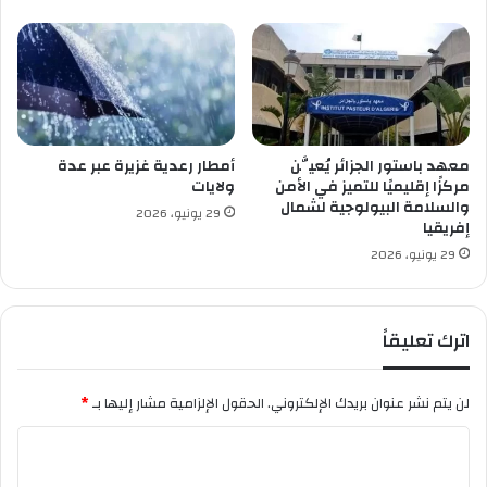
ل
إ
ل
غ
ا
ء
ش
معهد باستور الجزائر يُعيَّن
أمطار رعدية غزيرة عبر عدة
ر
مركزًا إقليميًا للتميز في الأمن
ولايات
ط
والسلامة البيولوجية لشمال
29 يونيو، 2026
إفريقيا
ا
ل
29 يونيو، 2026
ت
ص
د
اترك تعليقاً
ي
ق
ع
لن يتم نشر عنوان بريدك الإلكتروني.
الحقول الإلزامية مشار إليها بـ
*
ل
ى
ا
ا
ل
ل