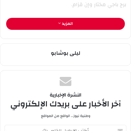
و
برج باجي مختار وإن قزام.
ن
ي
ا
المزيد
ليلى بوشابو
النشرة الإخبارية
آخر الأخبار على بريدك الإلكتروني
وطنية نيوز... الواقع من المواقع
أ