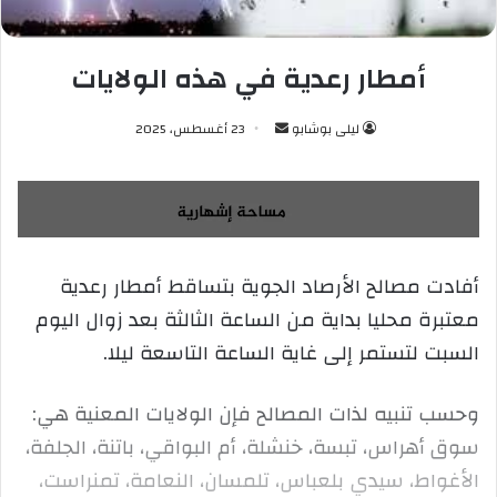
أمطار رعدية في هذه الولايات
ليلى بوشابو
أ
23 أغسطس، 2025
ر
س
ل
ب
ر
أفادت مصالح الأرصاد الجوية بتساقط أمطار رعدية
ي
معتبرة محليا بداية من الساعة الثالثة بعد زوال اليوم
د
ا
السبت لتستمر إلى غاية الساعة التاسعة ليلا.
إ
ل
وحسب تنبيه لذات المصالح فإن الولايات المعنية هي:
ك
سوق أهراس، تبسة، خنشلة، أم البواقي، باتنة، الجلفة،
ت
ر
الأغواط، سيدي بلعباس، تلمسان، النعامة، تمنراست،