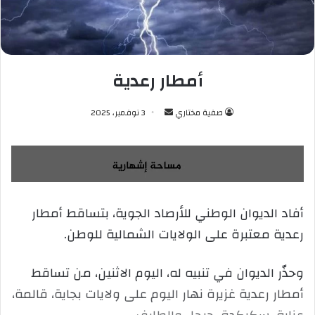
أمطار رعدية
صفية مختاري
أ
3 نوفمبر، 2025
ر
س
ل
ب
ر
أفاد الديوان الوطني للأرصاد الجوية، بتساقط أمطار
ي
رعدية معتبرة على الولايات الشمالية للوطن.
د
ا
إ
وحذّر الديوان في تنبيه له، اليوم الاثنين، من تساقط
ل
أمطار رعدية غزيرة نهار اليوم على ولايات بجاية، قالمة،
ك