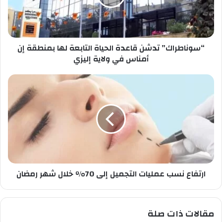
ل
ط
خ
ر
ا
ا
ص
ك
ب
“سوناطراك” تدشن قاعدة الحياة التابعة لها بمنطقة إن
”
ك
ت
أمناس في ولاية إليزي
د
ش
ا
ن
ر
ق
ت
ا
ف
ع
ا
د
ع
ة
ن
ا
س
ل
ب
ح
ارتفاع نسب عمليات التجميل إلى 70% خلال شهر رمضان
ع
ي
م
ا
ل
ة
ي
مقالات ذات صلة
ا
ا