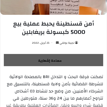
أمن قسنطينة يحبط عملية بيع
5000 كبسولة بريغابلين
نجيبة بوقلي
أ
21 أبريل، 2022
ر
س
ل
ب
ر
تمكنت فرقة البحث و التدخل BRI بالمصلحة الولائية
ي
للشرطة القضائية بأمن ولاية قسنطينة، بالتنسيق مع
د
ا
الشركاء الأمنيين، من وضع حد لنشاط 03 أشخاص
إ
تتراوح أعمارهم ما بين 24 و36 سنة، متورطين في
ل
قضية شراء والبيع ونقل المؤثرات العقلية بطريقة غير
ك