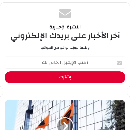
وك
النشرة الإخبارية
آخر الأخبار على بريدك الإلكتروني
وطنية نيوز... الواقع من المواقع
أ
ك
ت
ب
ا
ل
إ
ي
“
م
س
ي
و
ل
ن
ا
ا