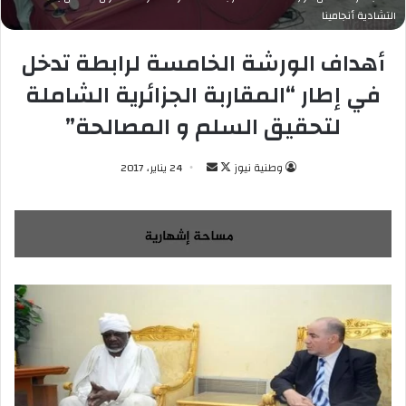
التشادية أنجامينا
أهداف الورشة الخامسة لرابطة تدخل
في إطار “المقاربة الجزائرية الشاملة
لتحقيق السلم و المصالحة”
وطنية نيوز
ت
أ
24 يناير، 2017
ا
ر
ب
س
ع
ل
ع
ب
ل
ر
ى
ي
X
د
ا
إ
ل