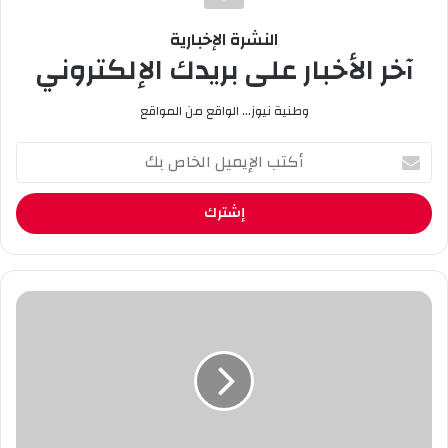
النشرة الإخبارية
آخر الأخبار على بريدك الإلكتروني
وطنية نيوز... الواقع من المواقع
أ
ك
ت
ب
ا
ل
إ
ي
ا
م
خ
ي
ت
ل
ت
ا
ا
ل
م
خ
ا
ا
ل