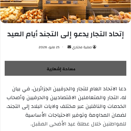
إتحاد التجار يدعو إلى التجند أيام العيد
صفية مختاري
أ
25 مايو، 2026
ر
س
ل
ب
ر
دعا الاتحاد العام للتجار والحرفيين الجزائرين، في بيان
ي
له، التجار والمتعاملين الاقتصاديين والحرفيين وأصحاب
د
ا
الخدمات والناقلين عبر مختلف ولايات البلاد إلى التجند،
إ
لضمان المداومة وتوفير الاحتياجات الأساسية
ل
للمواطنين خلال عطلة عيد الأضحى المقبل.
ك