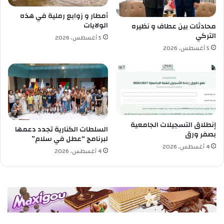
ا
أمطار و زوابع رملية في هذه
ل
الولايات
محادثات بين عطاف و نظيره
ج
التركي
5 أغسطس، 2026
ز
5 أغسطس، 2026
ا
ئ
ر
ي
ة
ف
ي
إنطلاق التسجيلات الجامعية
م
السلطات الكنارية تجدد دعمها
بصفر ورق
ج
لبرنامج “عطل في سلام”
4 أغسطس، 2026
ا
4 أغسطس، 2026
ل
ا
ل
ف
ر
ا
م